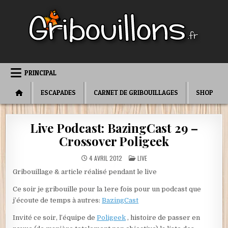
Skip
to
content
PRINCIPAL
ESCAPADES
CARNET DE GRIBOUILLAGES
SHOP
Live Podcast: BazingCast 29 –
Crossover Poligeek
POSTED
4 AVRIL 2012
LIVE
IN
Gribouillage & article réalisé pendant le live
Ce soir je gribouille pour la 1ere fois pour un podcast que
j’écoute de temps à autres:
BazingCast
Invité ce soir, l’équipe de
Poligeek
, histoire de passer en