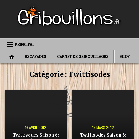
Skip
to
content
PRINCIPAL
ESCAPADES
CARNET DE GRIBOUILLAGES
SHOP
Catégorie :
Twittisodes
16 AVRIL 2012
15 MARS 2012
Twittisodes Saison 6:
Twittisodes Saison 6: