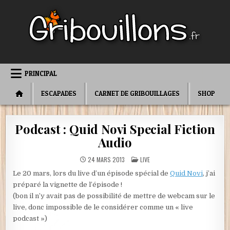
Skip
to
content
PRINCIPAL
ESCAPADES
CARNET DE GRIBOUILLAGES
SHOP
Podcast : Quid Novi Special Fiction
Audio
POSTED
24 MARS 2013
LIVE
IN
Le 20 mars, lors du live d’un épisode spécial de
Quid Novi
, j’ai
préparé la vignette de l’épisode !
(bon il n’y avait pas de possibilité de mettre de webcam sur le
live, donc impossible de le considérer comme un « live
podcast »)