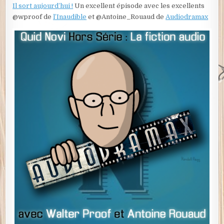
Il sort aujourd’hui !
Un excellent épisode avec les excellents
@wproof de
l’Inaudible
et @Antoine_Rouaud de
Audiodramax