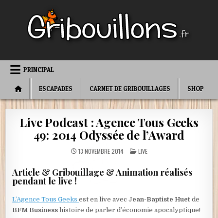
Skip
to
content
PRINCIPAL
ESCAPADES
CARNET DE GRIBOUILLAGES
SHOP
Live Podcast : Agence Tous Geeks
49: 2014 Odyssée de l’Award
POSTED
13 NOVEMBRE 2014
LIVE
IN
Article & Gribouillage & Animation réalisés
pendant le live !
L’Agence Tous Geeks
est en live avec J
ean-Baptiste Huet
de
BFM Business
histoire de parler d’économie apocalyptique!